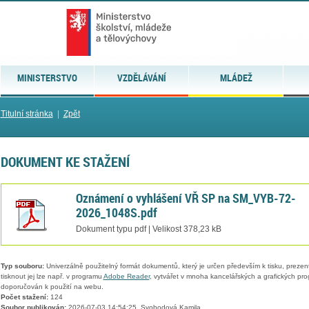
MINISTERSTVO
VZDĚLÁVÁNÍ
MLÁDEŽ
Titulní stránka
|
Zpět
DOKUMENT KE STAŽENÍ
Oznámení o vyhlášení VŘ SP na SM_VYB-72-
2026_1048S.pdf
Dokument typu pdf | Velikost 378,23 kB
Typ souboru:
Univerzálně použitelný formát dokumentů, který je určen především k tisku, prezen
tisknout jej lze např. v programu
Adobe Reader
, vytvářet v mnoha kancelářských a grafických pr
doporučován k použití na webu.
Počet stažení:
124
Soubor publikován:
2026-07-03 14:54:25, Svobodová Kamila