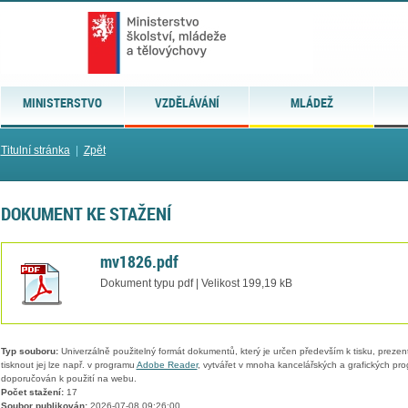
MINISTERSTVO
VZDĚLÁVÁNÍ
MLÁDEŽ
Titulní stránka
|
Zpět
DOKUMENT KE STAŽENÍ
mv1826.pdf
Dokument typu pdf | Velikost 199,19 kB
Typ souboru:
Univerzálně použitelný formát dokumentů, který je určen především k tisku, prezen
tisknout jej lze např. v programu
Adobe Reader
, vytvářet v mnoha kancelářských a grafických pr
doporučován k použití na webu.
Počet stažení:
17
Soubor publikován:
2026-07-08 09:26:00