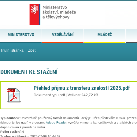
MINISTERSTVO
VZDĚLÁVÁNÍ
MLÁDEŽ
Titulní stránka
|
Zpět
DOKUMENT KE STAŽENÍ
Přehled přijmu z transferu znalostí 2025.pdf
Dokument typu pdf | Velikost 242,72 kB
Typ souboru:
Univerzálně použitelný formát dokumentů, který je určen především k tisku, prezen
tisknout jej lze např. v programu
Adobe Reader
, vytvářet v mnoha kancelářských a grafických pr
doporučován k použití na webu.
Počet stažení:
6
Soubor publikován:
2026-07-09 10:44:09