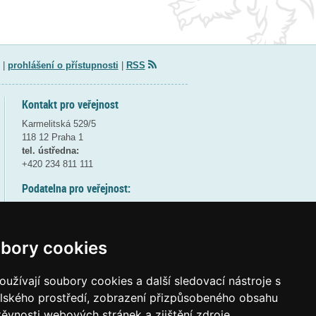
|
prohlášení o přístupnosti
|
RSS
Kontakt pro veřejnost
Karmelitská 529/5
118 12 Praha 1
tel. ústředna:
+420 234 811 111
Podatelna pro veřejnost:
pondělí a středa - 7:30-17:00
úterý a čtvrtek - 7:30-15:30
pátek - 7:30-14:00
bory cookies
8:30 - 9:30 - bezpečnostní přestávka
(více informací
ZDE
)
užívají soubory cookies a další sledovací nástroje s
elského prostředí, zobrazení přizpůsobeného obsahu
Elektronická podatelna:
těvnosti webových stránek a zjištění zdroje
posta@msmt
gov
cz