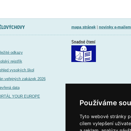
TĚLOVÝCHOVY
mapa stránek
|
novinky e-mailem
Snadné čtení
ležité odkazy
olský rejstřík
ehled vysokých škol
án veřejných zakázek 2026
evřená data
ORTÁL YOUR EUROPE
Používáme sou
Tyto webové stránky po
cílem vylepšení uživat
a reklam, analýzy návš