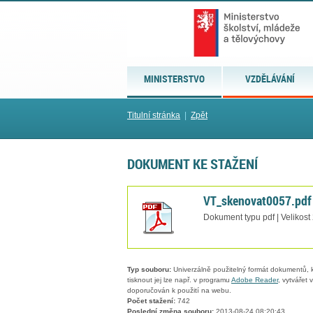
MINISTERSTVO
VZDĚLÁVÁNÍ
Titulní stránka
|
Zpět
DOKUMENT KE STAŽENÍ
VT_skenovat0057.pdf
Dokument typu pdf | Velikost
Typ souboru:
Univerzálně použitelný formát dokumentů, kt
tisknout jej lze např. v programu
Adobe Reader
, vytvářet
doporučován k použití na webu.
Počet stažení:
742
Poslední změna souboru:
2013-08-24 08:20:43