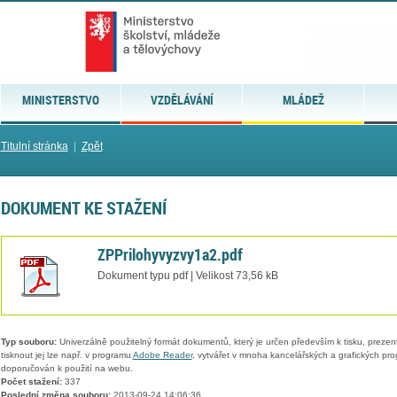
MINISTERSTVO
VZDĚLÁVÁNÍ
MLÁDEŽ
Titulní stránka
|
Zpět
DOKUMENT KE STAŽENÍ
ZPPrilohyvyzvy1a2.pdf
Dokument typu pdf | Velikost 73,56 kB
Typ souboru:
Univerzálně použitelný formát dokumentů, který je určen především k tisku, prezen
tisknout jej lze např. v programu
Adobe Reader
, vytvářet v mnoha kancelářských a grafických pr
doporučován k použití na webu.
Počet stažení:
337
Poslední změna souboru:
2013-09-24 14:06:36