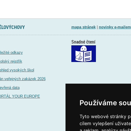
TĚLOVÝCHOVY
mapa stránek
|
novinky e-mailem
Snadné čtení
ležité odkazy
olský rejstřík
ehled vysokých škol
án veřejných zakázek 2026
evřená data
ORTÁL YOUR EUROPE
Používáme sou
Tyto webové stránky po
cílem vylepšení uživat
a reklam, analýzy návš