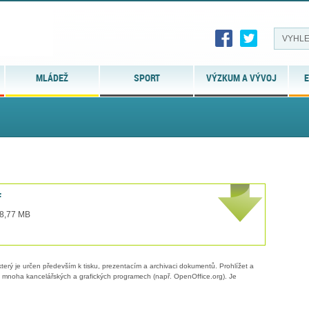
MLÁDEŽ
SPORT
VÝZKUM A VÝVOJ
E
f
 8,77 MB
erý je určen především k tisku, prezentacím a archivaci dokumentů. Prohlížet a
 v mnoha kancelářských a grafických programech (např. OpenOffice.org). Je