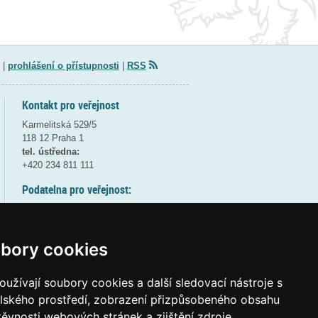
|
prohlášení o přístupnosti
|
RSS
Kontakt pro veřejnost
Karmelitská 529/5
118 12 Praha 1
tel. ústředna:
+420 234 811 111
Podatelna pro veřejnost:
pondělí a středa - 7:30-17:00
úterý a čtvrtek - 7:30-15:30
pátek - 7:30-14:00
bory cookies
8:30 - 9:30 - bezpečnostní přestávka
(více informací
ZDE
)
užívají soubory cookies a další sledovací nástroje s
elského prostředí, zobrazení přizpůsobeného obsahu
Elektronická podatelna:
těvnosti webových stránek a zjištění zdroje
posta@msmt
gov
cz