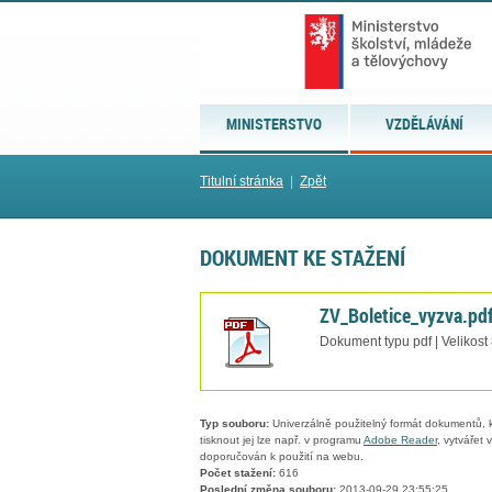
MINISTERSTVO
VZDĚLÁVÁNÍ
Titulní stránka
|
Zpět
DOKUMENT KE STAŽENÍ
ZV_Boletice_vyzva.pd
Dokument typu pdf | Velikost
Typ souboru:
Univerzálně použitelný formát dokumentů, kt
tisknout jej lze např. v programu
Adobe Reader
, vytvářet
doporučován k použití na webu.
Počet stažení:
616
Poslední změna souboru:
2013-09-29 23:55:25