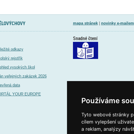
TĚLOVÝCHOVY
mapa stránek
|
novinky e-mailem
Snadné čtení
ležité odkazy
olský rejstřík
ehled vysokých škol
án veřejných zakázek 2026
evřená data
ORTÁL YOUR EUROPE
Používáme sou
Tyto webové stránky po
cílem vylepšení uživat
a reklam, analýzy návš