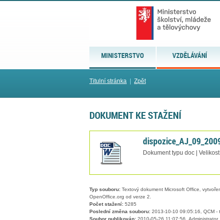
MINISTERSTVO
VZDĚLÁVÁNÍ
Titulní stránka
|
Zpět
DOKUMENT KE STAŽENÍ
dispozice_AJ_09_200
Dokument typu doc | Velikost
Typ souboru:
Textový dokument Microsoft Office, vytvořený
OpenOffice.org od verze 2.
Počet stažení:
5285
Poslední změna souboru:
2013-10-10 09:05:16, QCM - t
Soubor publikován:
2010-05-26 11:07:56, Administrator