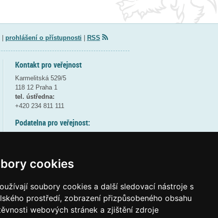
|
prohlášení o přístupnosti
|
RSS
Kontakt pro veřejnost
Karmelitská 529/5
118 12 Praha 1
tel. ústředna:
+420 234 811 111
Podatelna pro veřejnost:
pondělí a středa - 7:30-17:00
úterý a čtvrtek - 7:30-15:30
pátek - 7:30-14:00
bory cookies
8:30 - 9:30 - bezpečnostní přestávka
(více informací
ZDE
)
užívají soubory cookies a další sledovací nástroje s
elského prostředí, zobrazení přizpůsobeného obsahu
Elektronická podatelna:
těvnosti webových stránek a zjištění zdroje
posta@msmt
gov
cz