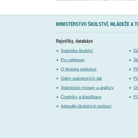
MINISTERSTVO ŠKOLSTVÍ, MLÁDEŽE A 
Rejstříky, databáze
Statistika školství
Dů
Pro veřejnost
Šk
O školské statistice
Př
Sběry statistických dat
Pl
Statistické výstupy a analýzy
Ot
Číselníky a klasifikace
P
Adresáře školských institucí