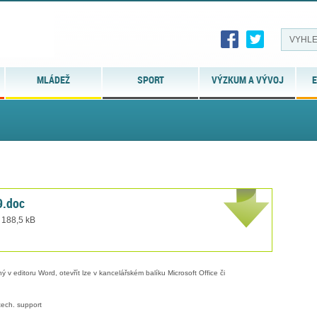
MLÁDEŽ
SPORT
VÝZKUM A VÝVOJ
E
9.doc
 188,5 kB
 v editoru Word, otevřít lze v kancelářském balíku Microsoft Office či
ech. support