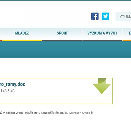
MLÁDEŽ
SPORT
VÝZKUM A VÝVOJ
E
pro_romy.doc
 143,5 kB
 v editoru Word, otevřít lze v kancelářském balíku Microsoft Office či