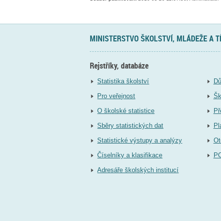
MINISTERSTVO ŠKOLSTVÍ, MLÁDEŽE A 
Rejstříky, databáze
Statistika školství
Dů
Pro veřejnost
Šk
O školské statistice
Př
Sběry statistických dat
Pl
Statistické výstupy a analýzy
Ot
Číselníky a klasifikace
P
Adresáře školských institucí