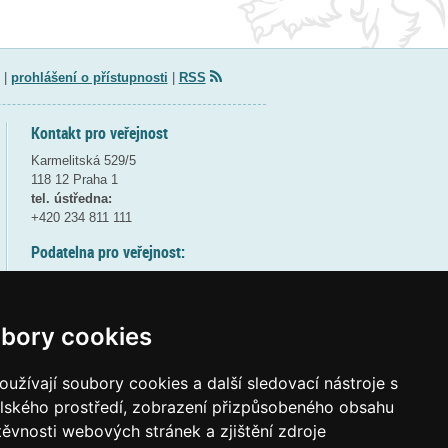
|
prohlášení o přístupnosti
|
RSS
Kontakt pro veřejnost
Karmelitská 529/5
118 12 Praha 1
tel. ústředna:
+420 234 811 111
Podatelna pro veřejnost:
pondělí a středa - 7:30-17:00
úterý a čtvrtek - 7:30-15:30
pátek - 7:30-14:00
bory cookies
8:30 - 9:30 - bezpečnostní přestávka
(více informací
ZDE
)
užívají soubory cookies a další sledovací nástroje s
elského prostředí, zobrazení přizpůsobeného obsahu
Elektronická podatelna:
těvnosti webových stránek a zjištění zdroje
posta@msmt
gov
cz