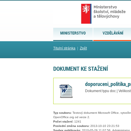
MINISTERSTVO
VZDĚLÁVÁNÍ
Titulní stránka
|
Zpět
DOKUMENT KE STAŽENÍ
doporuceni_politika_
Dokument typu doc | Velikost
Typ souboru:
Textový dokument Microsoft Office, vytvořený
OpenOffice.org od verze 2.
Počet stažení:
1241
Poslední změna souboru:
2013-10-10 23:21:53
Soubor publikován:
2010-05-26 11:07:56, Administrator