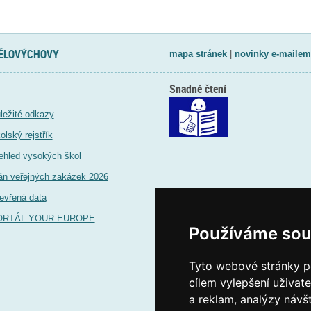
TĚLOVÝCHOVY
mapa stránek
|
novinky e-mailem
Snadné čtení
ležité odkazy
olský rejstřík
ehled vysokých škol
án veřejných zakázek 2026
evřená data
ORTÁL YOUR EUROPE
Používáme sou
Tyto webové stránky po
cílem vylepšení uživat
a reklam, analýzy návš