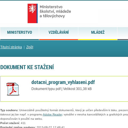
MINISTERSTVO
VZDĚLÁVÁNÍ
MLÁDEŽ
Titulní stránka
|
Zpět
DOKUMENT KE STAŽENÍ
dotacni_program_vyhlaseni.pdf
Dokument typu pdf | Velikost 301,38 kB
Typ souboru:
Univerzálně použitelný formát dokumentů, který je určen především k tisku, prezen
tisknout jej lze např. v programu
Adobe Reader
, vytvářet v mnoha kancelářských a grafických pr
doporučován k použití na webu.
Počet stažení:
411
Poslední změna souboru:
2013-08-22 12:49:41