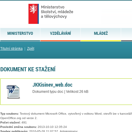
MINISTERSTVO
VZDĚLÁVÁNÍ
MLÁDEŽ
Titulní stránka
|
Zpět
DOKUMENT KE STAŽENÍ
JKKisinev_web.doc
Dokument typu doc | Velikost 26 kB
Typ souboru:
Textový dokument Microsoft Office, vytvořený v editoru Word, otevřít lze v kancelářs
OpenOffice.org od verze 2.
Počet stažení:
491
Poslední změna souboru:
2013-10-10 12:35:24
Soubor publikován:
2010-05-26 11:07:57, Administrator