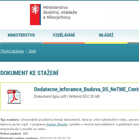
MINISTERSTVO
VZDĚLÁVÁNÍ
MLÁDEŽ
Titulní stránka
|
Zpět
DOKUMENT KE STAŽENÍ
Dodatecne_inforamce_Budova_D5_NeTME_Centr
Dokument typu pdf | Velikost 952,35 kB
Typ souboru:
Univerzálně použitelný formát dokumentů, který je určen především k tisku, prezen
tisknout jej lze např. v programu
Adobe Reader
, vytvářet v mnoha kancelářských a grafických pr
doporučován k použití na webu.
Počet stažení:
395
Poslední změna souboru:
2013-10-10 10:31:23