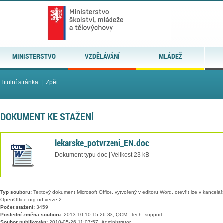
MINISTERSTVO
VZDĚLÁVÁNÍ
MLÁDEŽ
Titulní stránka
|
Zpět
DOKUMENT KE STAŽENÍ
lekarske_potvrzeni_EN.doc
Dokument typu doc | Velikost 23 kB
Typ souboru:
Textový dokument Microsoft Office, vytvořený v editoru Word, otevřít lze v kancelářs
OpenOffice.org od verze 2.
Počet stažení:
3459
Poslední změna souboru:
2013-10-10 15:26:38, QCM - tech. support
Soubor publikován:
2010-05-26 11:07:57, Administrator