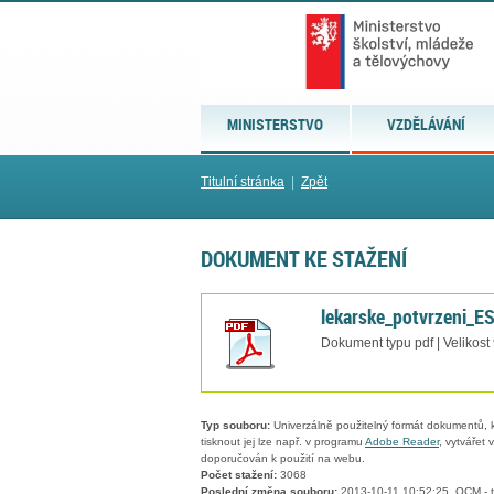
MINISTERSTVO
VZDĚLÁVÁNÍ
Titulní stránka
|
Zpět
DOKUMENT KE STAŽENÍ
lekarske_potvrzeni_ES
Dokument typu pdf | Velikost
Typ souboru:
Univerzálně použitelný formát dokumentů, kt
tisknout jej lze např. v programu
Adobe Reader
, vytvářet
doporučován k použití na webu.
Počet stažení:
3068
Poslední změna souboru:
2013-10-11 10:52:25, QCM - t