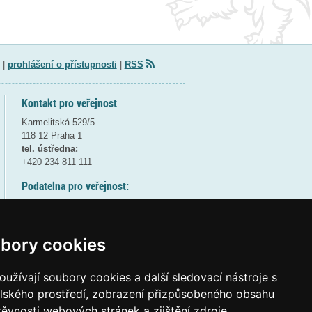
|
prohlášení o přístupnosti
|
RSS
Kontakt pro veřejnost
Karmelitská 529/5
118 12 Praha 1
tel. ústředna:
+420 234 811 111
Podatelna pro veřejnost:
pondělí a středa - 7:30-17:00
úterý a čtvrtek - 7:30-15:30
pátek - 7:30-14:00
bory cookies
8:30 - 9:30 - bezpečnostní přestávka
(více informací
ZDE
)
užívají soubory cookies a další sledovací nástroje s
elského prostředí, zobrazení přizpůsobeného obsahu
Elektronická podatelna:
těvnosti webových stránek a zjištění zdroje
posta@msmt
gov
cz