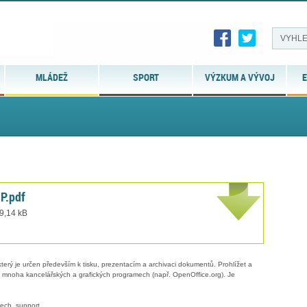
MLÁDEŽ
SPORT
VÝZKUM A VÝVOJ
E
P.pdf
 9,14 kB
erý je určen především k tisku, prezentacím a archivaci dokumentů. Prohlížet a
 v mnoha kancelářských a grafických programech (např. OpenOffice.org). Je
ech. support