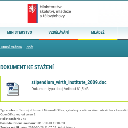
MINISTERSTVO
VZDĚLÁVÁNÍ
MLÁDEŽ
Titulní stránka
|
Zpět
DOKUMENT KE STAŽENÍ
stipendium_wirth_institute_2009.doc
Dokument typu doc | Velikost 61,5 kB
Typ souboru:
Textový dokument Microsoft Office, vytvořený v editoru Word, otevřít lze v kancelářs
OpenOffice.org od verze 2.
Počet stažení:
774
Poslední změna souboru:
2013-10-10 12:04:23
Soubor publikován:
2010-05-26 11:07:57, Administrator