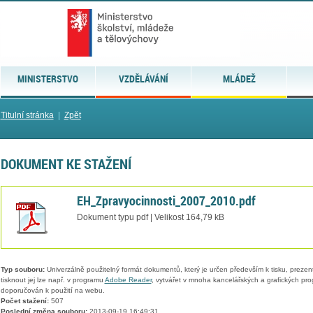
MINISTERSTVO
VZDĚLÁVÁNÍ
MLÁDEŽ
Titulní stránka
|
Zpět
DOKUMENT KE STAŽENÍ
EH_Zpravyocinnosti_2007_2010.pdf
Dokument typu pdf | Velikost 164,79 kB
Typ souboru:
Univerzálně použitelný formát dokumentů, který je určen především k tisku, prezen
tisknout jej lze např. v programu
Adobe Reader
, vytvářet v mnoha kancelářských a grafických pr
doporučován k použití na webu.
Počet stažení:
507
Poslední změna souboru:
2013-09-19 16:49:31