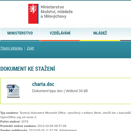
MINISTERSTVO
VZDĚLÁVÁNÍ
MLÁDEŽ
Titulní stránka
|
Zpět
DOKUMENT KE STAŽENÍ
charta.doc
Dokument typu doc | Velikost 34 kB
Typ souboru:
Textový dokument Microsoft Office, vytvořený v editoru Word, otevřít lze v kancelářs
OpenOffice.org od verze 2.
Počet stažení:
2076
Poslední změna souboru:
2013-10-09 09:57:08
Soubor publikován:
2010-05-26 11:07:59, Administrator