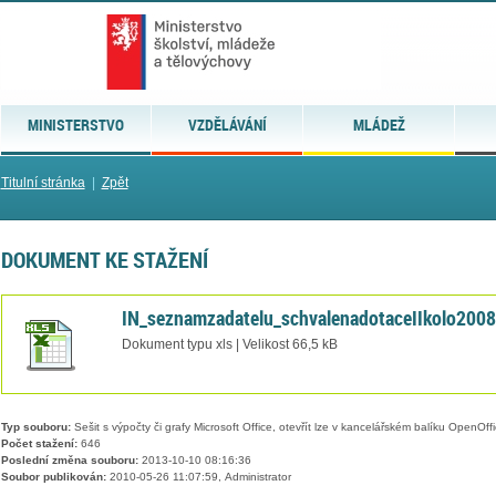
MINISTERSTVO
VZDĚLÁVÁNÍ
MLÁDEŽ
Titulní stránka
|
Zpět
DOKUMENT KE STAŽENÍ
IN_seznamzadatelu_schvalenadotaceIIkolo2008
Dokument typu xls | Velikost 66,5 kB
Typ souboru:
Sešit s výpočty či grafy Microsoft Office, otevřít lze v kancelářském balíku OpenOffic
Počet stažení:
646
Poslední změna souboru:
2013-10-10 08:16:36
Soubor publikován:
2010-05-26 11:07:59, Administrator