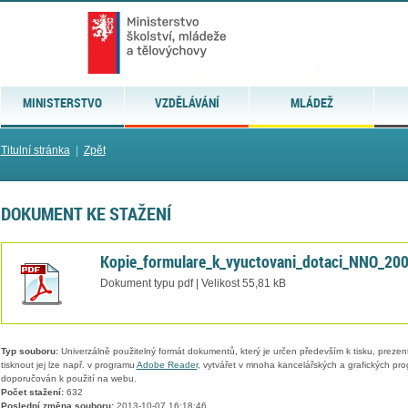
MINISTERSTVO
VZDĚLÁVÁNÍ
MLÁDEŽ
Titulní stránka
|
Zpět
DOKUMENT KE STAŽENÍ
Kopie_formulare_k_vyuctovani_dotaci_NNO_200
Dokument typu pdf | Velikost 55,81 kB
Typ souboru:
Univerzálně použitelný formát dokumentů, který je určen především k tisku, prezen
tisknout jej lze např. v programu
Adobe Reader
, vytvářet v mnoha kancelářských a grafických pr
doporučován k použití na webu.
Počet stažení:
632
Poslední změna souboru:
2013-10-07 16:18:46