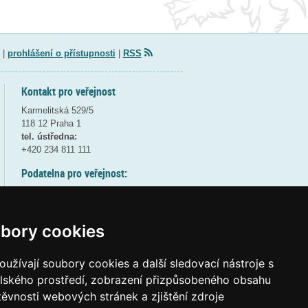
|
prohlášení o přístupnosti
|
RSS
Kontakt pro veřejnost
Karmelitská 529/5
118 12 Praha 1
tel. ústředna:
+420 234 811 111
Podatelna pro veřejnost:
pondělí a středa - 7:30-17:00
úterý a čtvrtek - 7:30-15:30
pátek - 7:30-14:00
bory cookies
8:30 - 9:30 - bezpečnostní přestávka
(více informací
ZDE
)
užívají soubory cookies a další sledovací nástroje s
elského prostředí, zobrazení přizpůsobeného obsahu
Elektronická podatelna:
těvnosti webových stránek a zjištění zdroje
posta@msmt
gov
cz