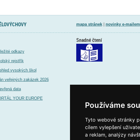
TĚLOVÝCHOVY
mapa stránek
|
novinky e-mailem
Snadné čtení
ležité odkazy
olský rejstřík
ehled vysokých škol
án veřejných zakázek 2026
evřená data
ORTÁL YOUR EUROPE
Používáme sou
Tyto webové stránky po
cílem vylepšení uživat
a reklam, analýzy návš