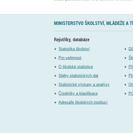
MINISTERSTVO ŠKOLSTVÍ, MLÁDEŽE A 
Rejstříky, databáze
Statistika školství
Dů
Pro veřejnost
Šk
O školské statistice
Př
Sběry statistických dat
Pl
Statistické výstupy a analýzy
Ot
Číselníky a klasifikace
P
Adresáře školských institucí