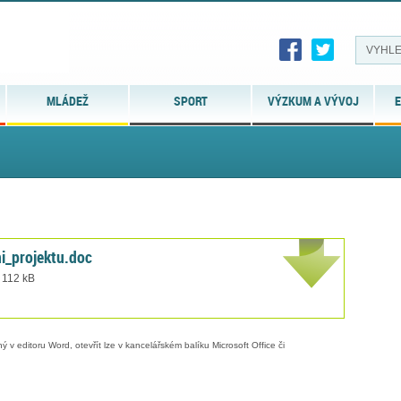
MLÁDEŽ
SPORT
VÝZKUM A VÝVOJ
E
i_projektu.doc
 112 kB
 v editoru Word, otevřít lze v kancelářském balíku Microsoft Office či