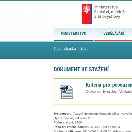
MINISTERSTVO
VZDĚLÁVÁNÍ
Titulní stránka
|
Zpět
DOKUMENT KE STAŽENÍ
Kriteria_pro_posouzen
Dokument typu doc | Velikost
Typ souboru:
Textový dokument Microsoft Office, vytvořený
OpenOffice.org od verze 2.
Počet stažení:
1200
Poslední změna souboru:
2013-10-09 16:09:34
Soubor publikován:
2010-05-26 11:08:00, Administrator