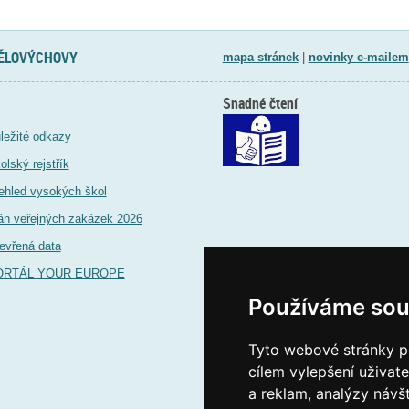
TĚLOVÝCHOVY
mapa stránek
|
novinky e-mailem
Snadné čtení
ležité odkazy
olský rejstřík
ehled vysokých škol
án veřejných zakázek 2026
evřená data
ORTÁL YOUR EUROPE
Používáme sou
Tyto webové stránky po
cílem vylepšení uživat
a reklam, analýzy návš