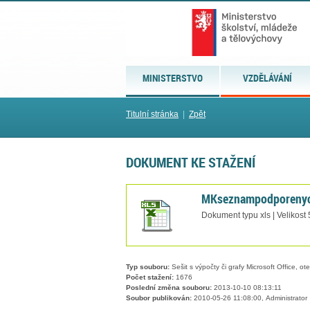
MINISTERSTVO
VZDĚLÁVÁNÍ
Titulní stránka
|
Zpět
DOKUMENT KE STAŽENÍ
MKseznampodporenych
Dokument typu xls | Velikost
Typ souboru:
Sešit s výpočty či grafy Microsoft Office, ot
Počet stažení:
1676
Poslední změna souboru:
2013-10-10 08:13:11
Soubor publikován:
2010-05-26 11:08:00, Administrator