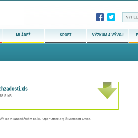
MLÁDEŽ
SPORT
VÝZKUM A VÝVOJ
E
zadosti.xls
 58,5 kB
evřít lze v kancelářském balíku OpenOffice.org či Microsoft Office.