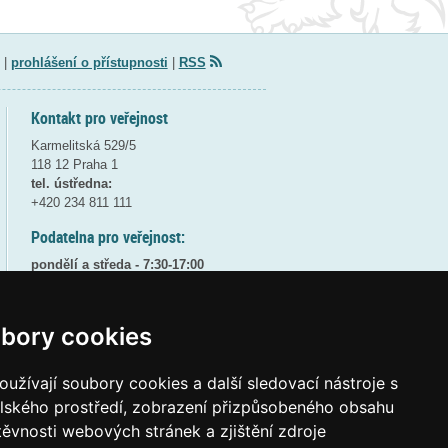
|
prohlášení o přístupnosti
|
RSS
Kontakt pro veřejnost
Karmelitská 529/5
118 12 Praha 1
tel. ústředna:
+420 234 811 111
Podatelna pro veřejnost:
pondělí a středa - 7:30-17:00
úterý a čtvrtek - 7:30-15:30
pátek - 7:30-14:00
bory cookies
8:30 - 9:30 - bezpečnostní přestávka
(více informací
ZDE
)
užívají soubory cookies a další sledovací nástroje s
Elektronická podatelna:
elského prostředí, zobrazení přizpůsobeného obsahu
posta@msmt
gov
cz
těvnosti webových stránek a zjištění zdroje