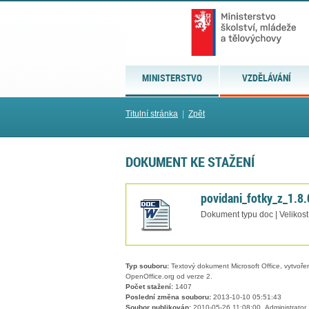
MINISTERSTVO
VZDĚLÁVÁNÍ
Titulní stránka
|
Zpět
DOKUMENT KE STAŽENÍ
povidani_fotky_z_1.8
Dokument typu doc | Velikost
Typ souboru:
Textový dokument Microsoft Office, vytvořený
OpenOffice.org od verze 2.
Počet stažení:
1407
Poslední změna souboru:
2013-10-10 05:51:43
Soubor publikován:
2010-05-26 11:08:00, Administrator