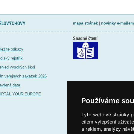
TĚLOVÝCHOVY
mapa stránek
|
novinky e-mailem
Snadné čtení
ležité odkazy
olský rejstřík
ehled vysokých škol
án veřejných zakázek 2026
evřená data
ORTÁL YOUR EUROPE
Používáme sou
Tyto webové stránky po
cílem vylepšení uživat
a reklam, analýzy návš