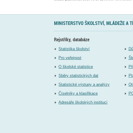
MINISTERSTVO ŠKOLSTVÍ, MLÁDEŽE A 
Rejstříky, databáze
Statistika školství
Dů
Pro veřejnost
Šk
O školské statistice
Př
Sběry statistických dat
Pl
Statistické výstupy a analýzy
Ot
Číselníky a klasifikace
P
Adresáře školských institucí