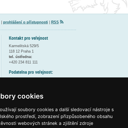
|
prohlášení o přístupnosti
|
RSS
Kontakt pro veřejnost
Karmelitská 529/5
118 12 Praha 1
tel. ústředna:
+420 234 811 111
Podatelna pro veřejnost:
pondělí a středa - 7:30-17:00
úterý a čtvrtek - 7:30-15:30
pátek - 7:30-14:00
bory cookies
8:30 - 9:30 - bezpečnostní přestávka
(více informací
ZDE
)
užívají soubory cookies a další sledovací nástroje s
elského prostředí, zobrazení přizpůsobeného obsahu
Elektronická podatelna:
těvnosti webových stránek a zjištění zdroje
posta@msmt
gov
cz