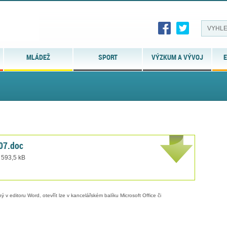
MLÁDEŽ
SPORT
VÝZKUM A VÝVOJ
E
.07.doc
 593,5 kB
 v editoru Word, otevřít lze v kancelářském balíku Microsoft Office či