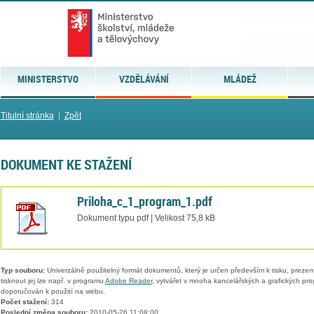
MINISTERSTVO
VZDĚLÁVÁNÍ
MLÁDEŽ
Titulní stránka
|
Zpět
DOKUMENT KE STAŽENÍ
Priloha_c_1_program_1.pdf
Dokument typu pdf | Velikost 75,8 kB
Typ souboru:
Univerzálně použitelný formát dokumentů, který je určen především k tisku, prezen
tisknout jej lze např. v programu
Adobe Reader
, vytvářet v mnoha kancelářských a grafických pr
doporučován k použití na webu.
Počet stažení:
314
Poslední změna souboru:
2010-05-26 11:08:00