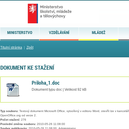
MINISTERSTVO
VZDĚLÁVÁNÍ
MLÁDEŽ
Titulní stránka
|
Zpět
DOKUMENT KE STAŽENÍ
Priloha_1.doc
Dokument typu doc | Velikost 92 kB
Typ souboru:
Textový dokument Microsoft Office, vytvořený v editoru Word, otevřít lze v kancelářs
OpenOffice.org od verze 2.
Počet stažení:
276
Poslední změna souboru:
2010-05-26 11:08:00
Soubor publikován:
2010-05-26 11:08:00, Administrator