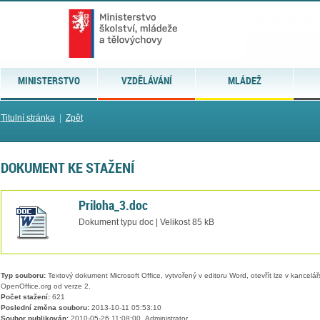
MINISTERSTVO
VZDĚLÁVÁNÍ
MLÁDEŽ
Titulní stránka
|
Zpět
DOKUMENT KE STAŽENÍ
Priloha_3.doc
Dokument typu doc | Velikost 85 kB
Typ souboru:
Textový dokument Microsoft Office, vytvořený v editoru Word, otevřít lze v kancelářs
OpenOffice.org od verze 2.
Počet stažení:
621
Poslední změna souboru:
2013-10-11 05:53:10
Soubor publikován:
2010-05-26 11:08:00, Administrator