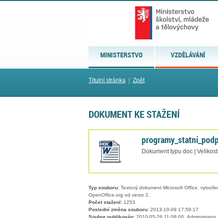
MINISTERSTVO
VZDĚLÁVÁNÍ
Titulní stránka
|
Zpět
DOKUMENT KE STAŽENÍ
programy_statni_pod
Dokument typu doc | Velikost
Typ souboru:
Textový dokument Microsoft Office, vytvořený
OpenOffice.org od verze 2.
Počet stažení:
1253
Poslední změna souboru:
2013-10-09 17:59:17
Soubor publikován:
2010-05-26 11:08:00, Administrator