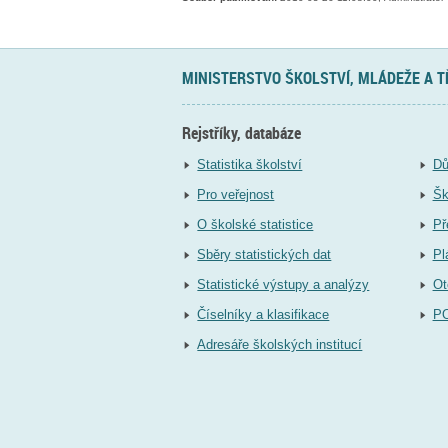
MINISTERSTVO ŠKOLSTVÍ, MLÁDEŽE A 
Rejstříky, databáze
Statistika školství
Dů
Pro veřejnost
Šk
O školské statistice
Př
Sběry statistických dat
Pl
Statistické výstupy a analýzy
Ot
Číselníky a klasifikace
P
Adresáře školských institucí