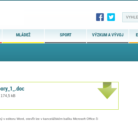
MLÁDEŽ
SPORT
VÝZKUM A VÝVOJ
E
pory_1_.doc
 174,5 kB
 v editoru Word, otevřít lze v kancelářském balíku Microsoft Office či