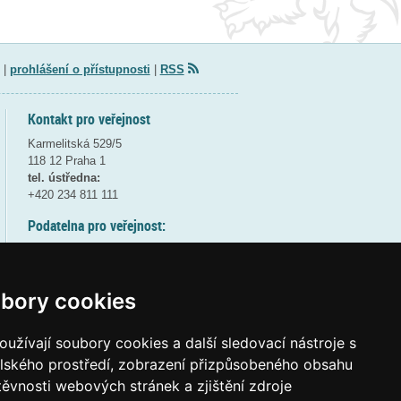
|
prohlášení o přístupnosti
|
RSS
Kontakt pro veřejnost
Karmelitská 529/5
118 12 Praha 1
tel. ústředna:
+420 234 811 111
Podatelna pro veřejnost:
pondělí a středa - 7:30-17:00
úterý a čtvrtek - 7:30-15:30
pátek - 7:30-14:00
bory cookies
8:30 - 9:30 - bezpečnostní přestávka
(více informací
ZDE
)
užívají soubory cookies a další sledovací nástroje s
elského prostředí, zobrazení přizpůsobeného obsahu
Elektronická podatelna:
těvnosti webových stránek a zjištění zdroje
posta@msmt
gov
cz