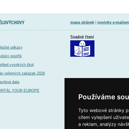
TĚLOVÝCHOVY
mapa stránek
|
novinky e-mailem
Snadné čtení
ležité odkazy
olský rejstřík
ehled vysokých škol
án veřejných zakázek 2026
evřená data
ORTÁL YOUR EUROPE
Používáme sou
Tyto webové stránky po
cílem vylepšení uživat
a reklam, analýzy návš