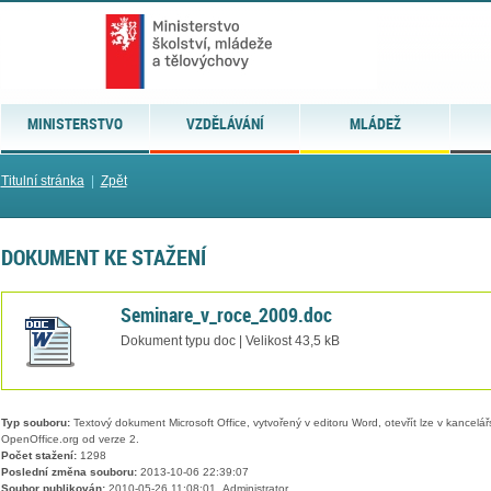
MINISTERSTVO
VZDĚLÁVÁNÍ
MLÁDEŽ
Titulní stránka
|
Zpět
DOKUMENT KE STAŽENÍ
Seminare_v_roce_2009.doc
Dokument typu doc | Velikost 43,5 kB
Typ souboru:
Textový dokument Microsoft Office, vytvořený v editoru Word, otevřít lze v kancelářs
OpenOffice.org od verze 2.
Počet stažení:
1298
Poslední změna souboru:
2013-10-06 22:39:07
Soubor publikován:
2010-05-26 11:08:01, Administrator