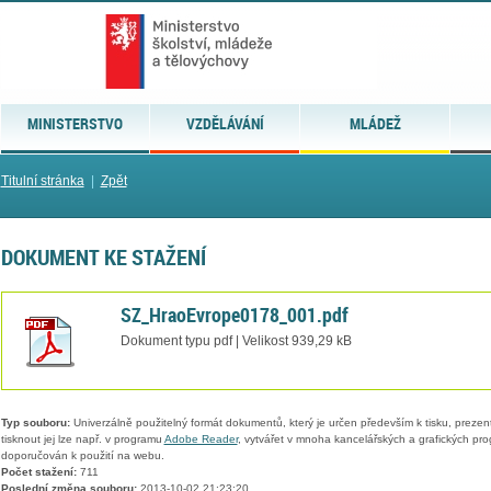
MINISTERSTVO
VZDĚLÁVÁNÍ
MLÁDEŽ
Titulní stránka
|
Zpět
DOKUMENT KE STAŽENÍ
SZ_HraoEvrope0178_001.pdf
Dokument typu pdf | Velikost 939,29 kB
Typ souboru:
Univerzálně použitelný formát dokumentů, který je určen především k tisku, prezen
tisknout jej lze např. v programu
Adobe Reader
, vytvářet v mnoha kancelářských a grafických pr
doporučován k použití na webu.
Počet stažení:
711
Poslední změna souboru:
2013-10-02 21:23:20