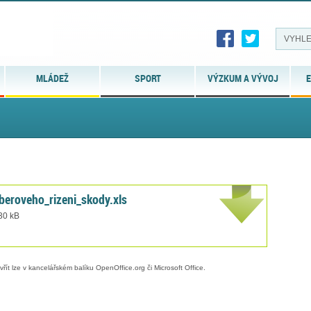
MLÁDEŽ
SPORT
VÝZKUM A VÝVOJ
E
eroveho_rizeni_skody.xls
 30 kB
evřít lze v kancelářském balíku OpenOffice.org či Microsoft Office.