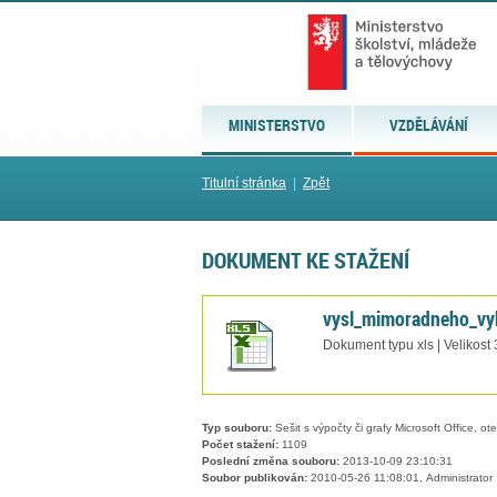
MINISTERSTVO
VZDĚLÁVÁNÍ
Titulní stránka
|
Zpět
DOKUMENT KE STAŽENÍ
vysl_mimoradneho_vyb
Dokument typu xls | Velikost
Typ souboru:
Sešit s výpočty či grafy Microsoft Office, ot
Počet stažení:
1109
Poslední změna souboru:
2013-10-09 23:10:31
Soubor publikován:
2010-05-26 11:08:01, Administrator