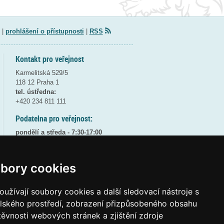
|
prohlášení o přístupnosti
|
RSS
Kontakt pro veřejnost
Karmelitská 529/5
118 12 Praha 1
tel. ústředna:
+420 234 811 111
Podatelna pro veřejnost:
pondělí a středa - 7:30-17:00
úterý a čtvrtek - 7:30-15:30
pátek - 7:30-14:00
bory cookies
8:30 - 9:30 - bezpečnostní přestávka
(více informací
ZDE
)
užívají soubory cookies a další sledovací nástroje s
Elektronická podatelna:
elského prostředí, zobrazení přizpůsobeného obsahu
posta@msmt
gov
cz
těvnosti webových stránek a zjištění zdroje