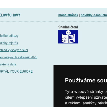
TĚLOVÝCHOVY
mapa stránek
|
novinky e-mailem
Snadné čtení
ležité odkazy
olský rejstřík
ehled vysokých škol
án veřejných zakázek 2026
evřená data
ORTÁL YOUR EUROPE
Používáme sou
Tyto webové stránky po
cílem vylepšení uživat
a reklam, analýzy návš