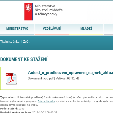
MINISTERSTVO
VZDĚLÁVÁNÍ
MLÁDEŽ
Titulní stránka
|
Zpět
DOKUMENT KE STAŽENÍ
Zadost_o_prodlouzeni_opravneni_na_web_aktua
Dokument typu pdf | Velikost 67,91 kB
Typ souboru:
Univerzálně použitelný formát dokumentů, který je určen především k tisku, prezen
tisknout jej lze např. v programu
Adobe Reader
, vytvářet v mnoha kancelářských a grafických pr
doporučován k použití na webu.
Počet stažení:
1049
Poslední změna souboru:
2013-10-02 09:40:32