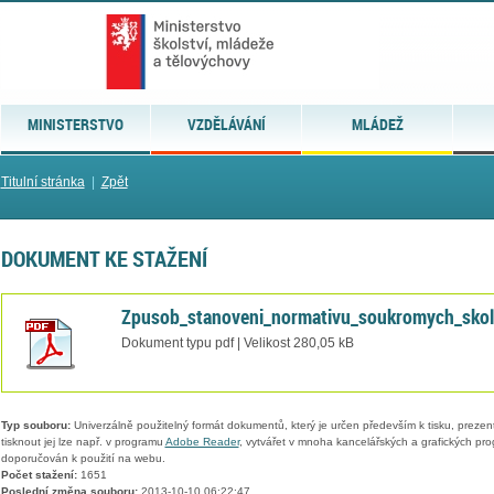
MINISTERSTVO
VZDĚLÁVÁNÍ
MLÁDEŽ
Titulní stránka
|
Zpět
DOKUMENT KE STAŽENÍ
Zpusob_stanoveni_normativu_soukromych_skol
Dokument typu pdf | Velikost 280,05 kB
Typ souboru:
Univerzálně použitelný formát dokumentů, který je určen především k tisku, prezen
tisknout jej lze např. v programu
Adobe Reader
, vytvářet v mnoha kancelářských a grafických pr
doporučován k použití na webu.
Počet stažení:
1651
Poslední změna souboru:
2013-10-10 06:22:47