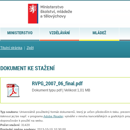
MINISTERSTVO
VZDĚLÁVÁNÍ
MLÁDEŽ
Titulní stránka
|
Zpět
DOKUMENT KE STAŽENÍ
RVPG_2007_06_final.pdf
Dokument typu pdf | Velikost 1,01 MB
Typ souboru:
Univerzálně použitelný formát dokumentů, který je určen především k tisku, prezen
tisknout jej lze např. v programu
Adobe Reader
, vytvářet v mnoha kancelářských a grafických pr
doporučován k použití na webu.
Počet stažení:
31420
Poslední změna souboru:
2013-10-10 10:30:00