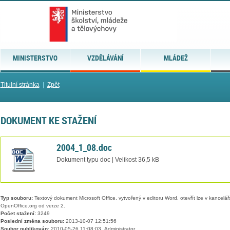
MINISTERSTVO
VZDĚLÁVÁNÍ
MLÁDEŽ
Titulní stránka
|
Zpět
DOKUMENT KE STAŽENÍ
2004_1_08.doc
Dokument typu doc | Velikost 36,5 kB
Typ souboru:
Textový dokument Microsoft Office, vytvořený v editoru Word, otevřít lze v kancelářs
OpenOffice.org od verze 2.
Počet stažení:
3249
Poslední změna souboru:
2013-10-07 12:51:56
Soubor publikován:
2010-05-26 11:08:03, Administrator