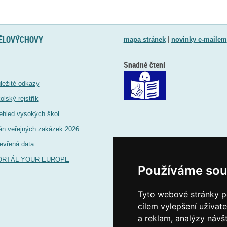
TĚLOVÝCHOVY
mapa stránek
|
novinky e-mailem
Snadné čtení
ležité odkazy
olský rejstřík
ehled vysokých škol
án veřejných zakázek 2026
evřená data
ORTÁL YOUR EUROPE
Používáme sou
Tyto webové stránky po
cílem vylepšení uživat
a reklam, analýzy návš