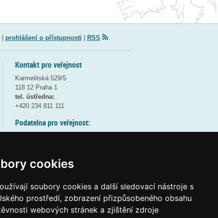
|
prohlášení o přístupnosti
|
RSS
Kontakt pro veřejnost
Karmelitská 529/5
118 12 Praha 1
tel. ústředna:
+420 234 811 111
Podatelna pro veřejnost:
pondělí a středa - 7:30-17:00
úterý a čtvrtek - 7:30-15:30
pátek - 7:30-14:00
bory cookies
8:30 - 9:30 - bezpečnostní přestávka
(více informací
ZDE
)
užívají soubory cookies a další sledovací nástroje s
elského prostředí, zobrazení přizpůsobeného obsahu
Elektronická podatelna:
těvnosti webových stránek a zjištění zdroje
posta@msmt
gov
cz