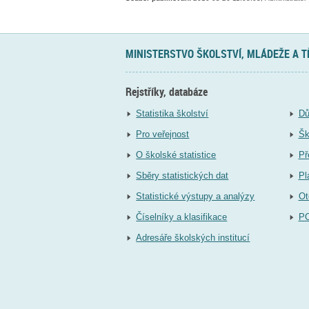
MINISTERSTVO ŠKOLSTVÍ, MLÁDEŽE A 
Rejstříky, databáze
Statistika školství
Dů
Pro veřejnost
Šk
O školské statistice
Př
Sběry statistických dat
Pl
Statistické výstupy a analýzy
Ot
Číselníky a klasifikace
P
Adresáře školských institucí