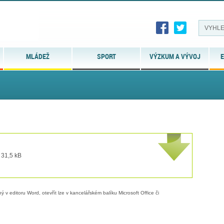
MLÁDEŽ
SPORT
VÝZKUM A VÝVOJ
E
 31,5 kB
 v editoru Word, otevřít lze v kancelářském balíku Microsoft Office či