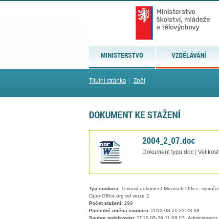
MINISTERSTVO
VZDĚLÁVÁNÍ
Titulní stránka
|
Zpět
DOKUMENT KE STAŽENÍ
2004_2_07.doc
Dokument typu doc | Velikost
Typ souboru:
Textový dokument Microsoft Office, vytvořený
OpenOffice.org od verze 2.
Počet stažení:
299
Poslední změna souboru:
2013-08-21 23:23:38
Soubor publikován:
2010-05-26 11:08:03, Administrator