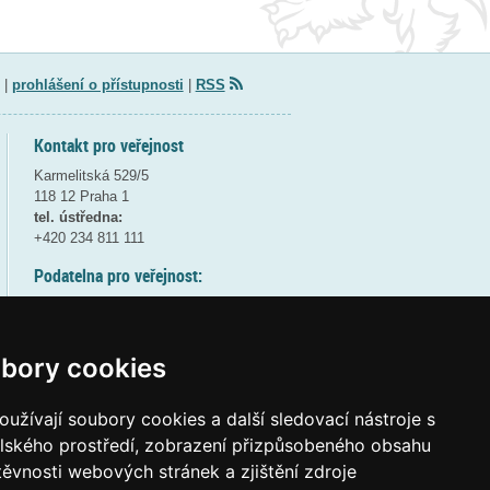
|
prohlášení o přístupnosti
|
RSS
Kontakt pro veřejnost
Karmelitská 529/5
118 12 Praha 1
tel. ústředna:
+420 234 811 111
Podatelna pro veřejnost:
pondělí a středa - 7:30-17:00
úterý a čtvrtek - 7:30-15:30
pátek - 7:30-14:00
bory cookies
8:30 - 9:30 - bezpečnostní přestávka
(více informací
ZDE
)
užívají soubory cookies a další sledovací nástroje s
elského prostředí, zobrazení přizpůsobeného obsahu
Elektronická podatelna:
těvnosti webových stránek a zjištění zdroje
posta@msmt
gov
cz