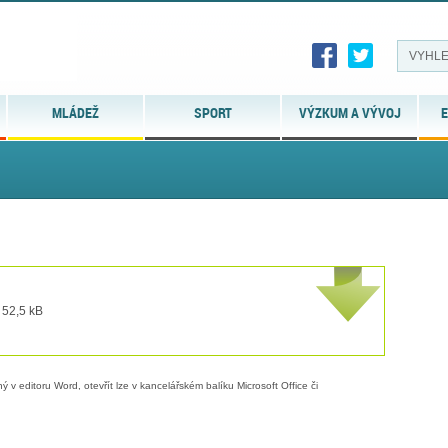
MLÁDEŽ
SPORT
VÝZKUM A VÝVOJ
E
 52,5 kB
 v editoru Word, otevřít lze v kancelářském balíku Microsoft Office či