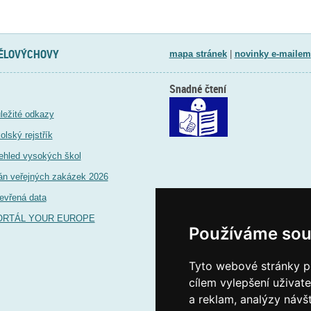
TĚLOVÝCHOVY
mapa stránek
|
novinky e-mailem
Snadné čtení
ležité odkazy
olský rejstřík
ehled vysokých škol
án veřejných zakázek 2026
evřená data
ORTÁL YOUR EUROPE
Používáme sou
Tyto webové stránky po
cílem vylepšení uživat
a reklam, analýzy návš