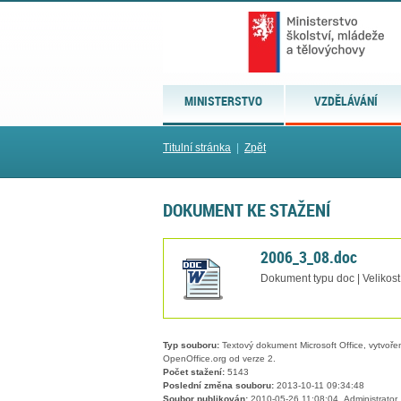
MINISTERSTVO
VZDĚLÁVÁNÍ
Titulní stránka
|
Zpět
DOKUMENT KE STAŽENÍ
2006_3_08.doc
Dokument typu doc | Velikost
Typ souboru:
Textový dokument Microsoft Office, vytvořený
OpenOffice.org od verze 2.
Počet stažení:
5143
Poslední změna souboru:
2013-10-11 09:34:48
Soubor publikován:
2010-05-26 11:08:04, Administrator