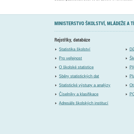
MINISTERSTVO ŠKOLSTVÍ, MLÁDEŽE A 
Rejstříky, databáze
Statistika školství
Dů
Pro veřejnost
Šk
O školské statistice
Př
Sběry statistických dat
Pl
Statistické výstupy a analýzy
Ot
Číselníky a klasifikace
P
Adresáře školských institucí