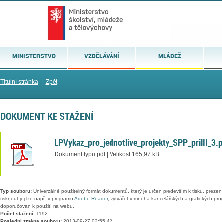
MINISTERSTVO
VZDĚLÁVÁNÍ
MLÁDEŽ
Titulní stránka
|
Zpět
DOKUMENT KE STAŽENÍ
LPVykaz_pro_jednotlive_projekty_SPP_prilII_3.
Dokument typu pdf | Velikost 165,97 kB
Typ souboru:
Univerzálně použitelný formát dokumentů, který je určen především k tisku, prezen
tisknout jej lze např. v programu
Adobe Reader
, vytvářet v mnoha kancelářských a grafických pr
doporučován k použití na webu.
Počet stažení:
1192
Poslední změna souboru:
2013-09-27 02:55:42