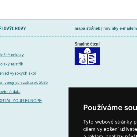
TĚLOVÝCHOVY
mapa stránek
|
novinky e-mailem
Snadné čtení
ležité odkazy
olský rejstřík
ehled vysokých škol
án veřejných zakázek 2026
evřená data
ORTÁL YOUR EUROPE
Používáme sou
Tyto webové stránky po
cílem vylepšení uživat
a reklam, analýzy návš