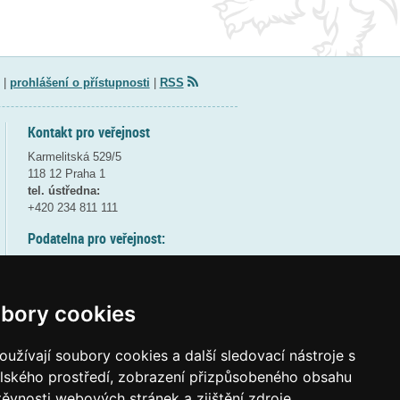
|
prohlášení o přístupnosti
|
RSS
Kontakt pro veřejnost
Karmelitská 529/5
118 12 Praha 1
tel. ústředna:
+420 234 811 111
Podatelna pro veřejnost:
pondělí a středa - 7:30-17:00
úterý a čtvrtek - 7:30-15:30
pátek - 7:30-14:00
bory cookies
8:30 - 9:30 - bezpečnostní přestávka
(více informací
ZDE
)
užívají soubory cookies a další sledovací nástroje s
elského prostředí, zobrazení přizpůsobeného obsahu
Elektronická podatelna:
těvnosti webových stránek a zjištění zdroje
posta@msmt
gov
cz