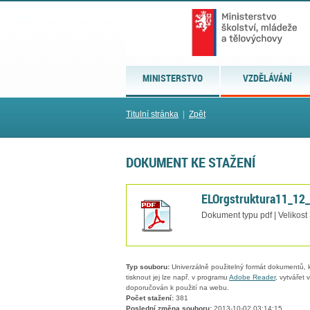
MINISTERSTVO
VZDĚLÁVÁNÍ
Titulní stránka
|
Zpět
DOKUMENT KE STAŽENÍ
ELOrgstruktura11_12
Dokument typu pdf | Velikost
Typ souboru:
Univerzálně použitelný formát dokumentů, kt
tisknout jej lze např. v programu
Adobe Reader
, vytvářet
doporučován k použití na webu.
Počet stažení:
381
Poslední změna souboru:
2013-10-02 03:14:15