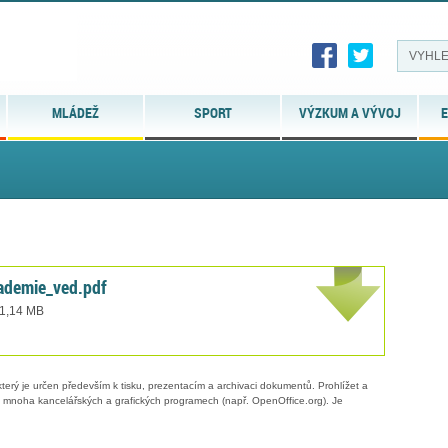
MLÁDEŽ
SPORT
VÝZKUM A VÝVOJ
E
kademie_ved.pdf
 1,14 MB
erý je určen především k tisku, prezentacím a archivaci dokumentů. Prohlížet a
 v mnoha kancelářských a grafických programech (např. OpenOffice.org). Je