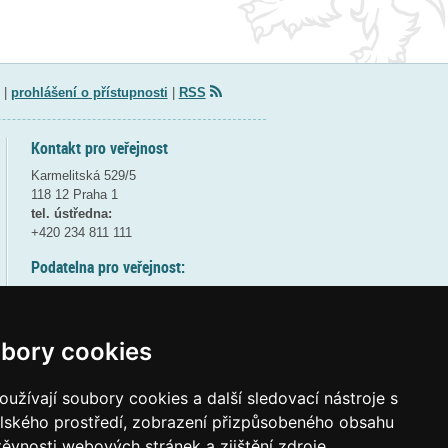
|
prohlášení o přístupnosti
|
RSS
Kontakt pro veřejnost
Karmelitská 529/5
118 12 Praha 1
tel. ústředna:
+420 234 811 111
Podatelna pro veřejnost:
pondělí a středa - 7:30-17:00
úterý a čtvrtek - 7:30-15:30
pátek - 7:30-14:00
bory cookies
8:30 - 9:30 - bezpečnostní přestávka
(více informací
ZDE
)
užívají soubory cookies a další sledovací nástroje s
elského prostředí, zobrazení přizpůsobeného obsahu
Elektronická podatelna:
těvnosti webových stránek a zjištění zdroje
posta@msmt
gov
cz