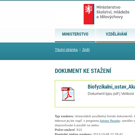
MINISTERSTVO
VZDĚLÁVÁNÍ
Titulní stránka
|
Zpět
DOKUMENT KE STAŽENÍ
Biofyzikalni_ustav_A
Dokument typu pdf | Velikost
Typ souboru:
Univerzálně použitelný formát dokumentů, kt
tisknout jej lze např. v programu
Adobe Reader
, vytvářet
doporučován k použití na webu.
Počet stažení:
513
Poslední změna souboru:
2013-10-08 22:28:42