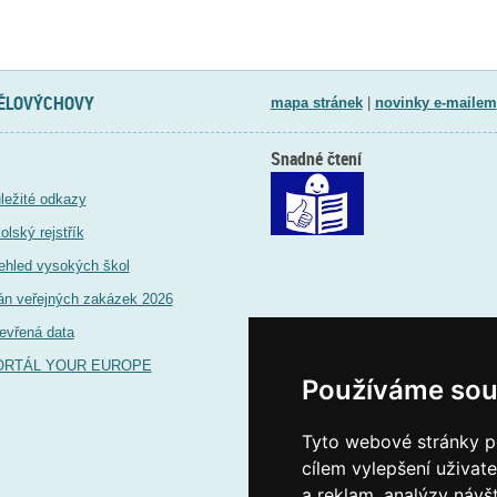
TĚLOVÝCHOVY
mapa stránek
|
novinky e-mailem
Snadné čtení
ležité odkazy
olský rejstřík
ehled vysokých škol
án veřejných zakázek 2026
evřená data
ORTÁL YOUR EUROPE
Používáme sou
Tyto webové stránky po
cílem vylepšení uživat
a reklam, analýzy návš