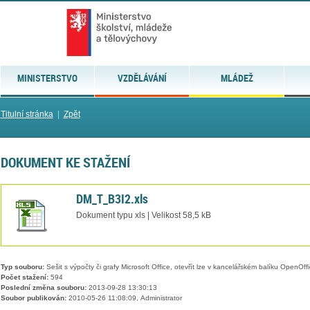
MINISTERSTVO
VZDĚLÁVÁNÍ
MLÁDEŽ
Titulní stránka
|
Zpět
DOKUMENT KE STAŽENÍ
DM_T_B3I2.xls
Dokument typu xls | Velikost 58,5 kB
Typ souboru:
Sešit s výpočty či grafy Microsoft Office, otevřít lze v kancelářském balíku OpenOffic
Počet stažení:
594
Poslední změna souboru:
2013-09-28 13:30:13
Soubor publikován:
2010-05-26 11:08:09, Administrator