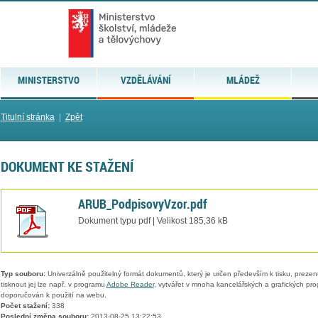
MINISTERSTVO
VZDĚLÁVÁNÍ
MLÁDEŽ
Titulní stránka
|
Zpět
DOKUMENT KE STAŽENÍ
ARUB_PodpisovyVzor.pdf
Dokument typu pdf | Velikost 185,36 kB
Typ souboru:
Univerzálně použitelný formát dokumentů, který je určen především k tisku, prezen
tisknout jej lze např. v programu
Adobe Reader
, vytvářet v mnoha kancelářských a grafických pr
doporučován k použití na webu.
Počet stažení:
338
Poslední změna souboru:
2013-08-25 13:22:53