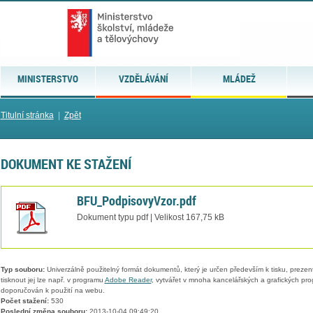
MINISTERSTVO
VZDĚLÁVÁNÍ
MLÁDEŽ
Titulní stránka
|
Zpět
DOKUMENT KE STAŽENÍ
BFU_PodpisovyVzor.pdf
Dokument typu pdf | Velikost 167,75 kB
Typ souboru:
Univerzálně použitelný formát dokumentů, který je určen především k tisku, prezen
tisknout jej lze např. v programu
Adobe Reader
, vytvářet v mnoha kancelářských a grafických pr
doporučován k použití na webu.
Počet stažení:
530
Poslední změna souboru:
2013-10-04 09:49:20