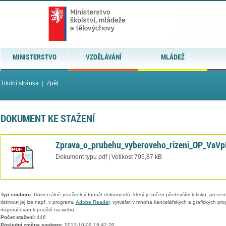
MINISTERSTVO
VZDĚLÁVÁNÍ
MLÁDEŽ
Titulní stránka
|
Zpět
DOKUMENT KE STAŽENÍ
Zprava_o_prubehu_vyberoveho_rizeni_OP_VaVp
Dokument typu pdf | Velikost 795,87 kB
Typ souboru:
Univerzálně použitelný formát dokumentů, který je určen především k tisku, prezen
tisknout jej lze např. v programu
Adobe Reader
, vytvářet v mnoha kancelářských a grafických pr
doporučován k použití na webu.
Počet stažení:
446
Poslední změna souboru:
2013-10-09 19:42:20