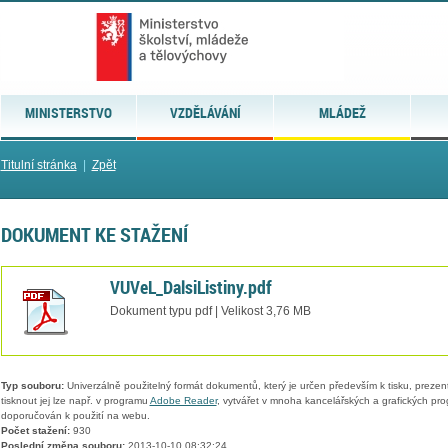
MINISTERSTVO
VZDĚLÁVÁNÍ
MLÁDEŽ
Titulní stránka
|
Zpět
DOKUMENT KE STAŽENÍ
VUVeL_DalsiListiny.pdf
Dokument typu pdf | Velikost 3,76 MB
Typ souboru:
Univerzálně použitelný formát dokumentů, který je určen především k tisku, prezen
tisknout jej lze např. v programu
Adobe Reader
, vytvářet v mnoha kancelářských a grafických pr
doporučován k použití na webu.
Počet stažení:
930
Poslední změna souboru:
2013-10-10 08:32:24