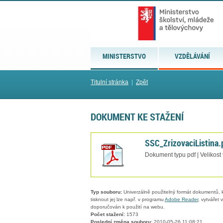
MINISTERSTVO
VZDĚLÁVÁNÍ
Titulní stránka
|
Zpět
DOKUMENT KE STAŽENÍ
SSC_ZrizovaciListina.
Dokument typu pdf | Velikost
Typ souboru:
Univerzálně použitelný formát dokumentů, kt
tisknout jej lze např. v programu
Adobe Reader
, vytvářet
doporučován k použití na webu.
Počet stažení:
1573
Poslední změna souboru:
2010-05-26 11:08:21