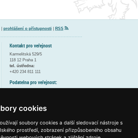
|
prohlášení o přístupnosti
|
RSS
Kontakt pro veřejnost
Karmelitská 529/5
118 12 Praha 1
tel. ústředna:
+420 234 811 111
Podatelna pro veřejnost:
pondělí a středa - 7:30-17:00
úterý a čtvrtek - 7:30-15:30
pátek - 7:30-14:00
bory cookies
8:30 - 9:30 - bezpečnostní přestávka
(více informací
ZDE
)
užívají soubory cookies a další sledovací nástroje s
elského prostředí, zobrazení přizpůsobeného obsahu
Elektronická podatelna:
těvnosti webových stránek a zjištění zdroje
posta@msmt
gov
cz