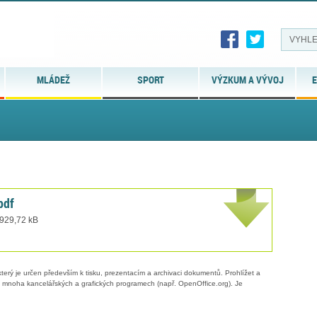
MLÁDEŽ
SPORT
VÝZKUM A VÝVOJ
E
pdf
 929,72 kB
erý je určen především k tisku, prezentacím a archivaci dokumentů. Prohlížet a
 v mnoha kancelářských a grafických programech (např. OpenOffice.org). Je