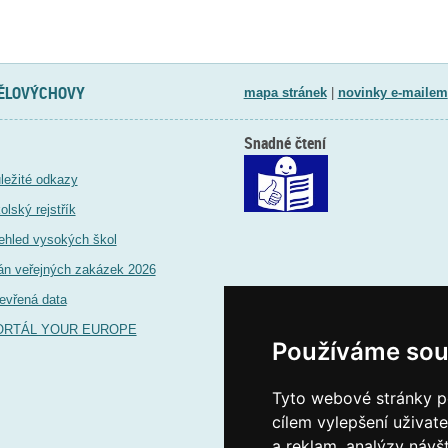
TĚLOVÝCHOVY
mapa stránek
|
novinky e-mailem
Snadné čtení
ležité odkazy
olský rejstřík
ehled vysokých škol
án veřejných zakázek 2026
evřená data
ORTÁL YOUR EUROPE
Používáme sou
Tyto webové stránky po
cílem vylepšení uživat
a reklam, analýzy návš