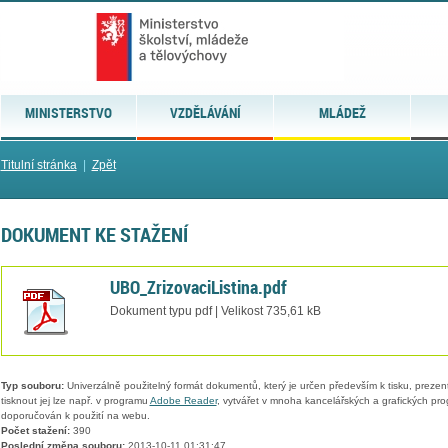
MINISTERSTVO
VZDĚLÁVÁNÍ
MLÁDEŽ
Titulní stránka
|
Zpět
DOKUMENT KE STAŽENÍ
UBO_ZrizovaciListina.pdf
Dokument typu pdf | Velikost 735,61 kB
Typ souboru:
Univerzálně použitelný formát dokumentů, který je určen především k tisku, prezen
tisknout jej lze např. v programu
Adobe Reader
, vytvářet v mnoha kancelářských a grafických pr
doporučován k použití na webu.
Počet stažení:
390
Poslední změna souboru:
2013-10-11 01:31:47