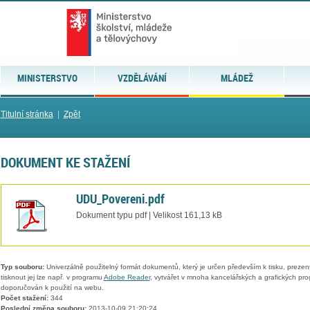
MINISTERSTVO
VZDĚLÁVÁNÍ
MLÁDEŽ
Titulní stránka
|
Zpět
DOKUMENT KE STAŽENÍ
UDU_Povereni.pdf
Dokument typu pdf | Velikost 161,13 kB
Typ souboru:
Univerzálně použitelný formát dokumentů, který je určen především k tisku, prezen
tisknout jej lze např. v programu
Adobe Reader
, vytvářet v mnoha kancelářských a grafických pr
doporučován k použití na webu.
Počet stažení:
344
Poslední změna souboru:
2013-10-09 21:20:24