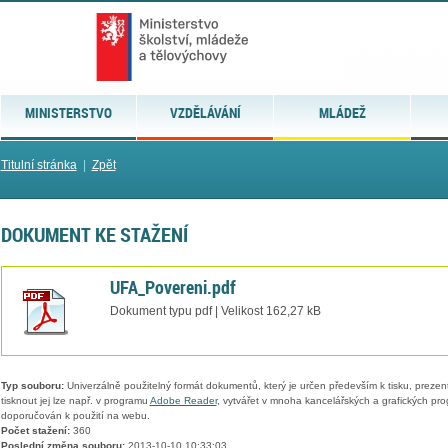
MINISTERSTVO
VZDĚLÁVÁNÍ
MLÁDEŽ
Titulní stránka
|
Zpět
DOKUMENT KE STAŽENÍ
UFA_Povereni.pdf
Dokument typu pdf | Velikost 162,27 kB
Typ souboru:
Univerzálně použitelný formát dokumentů, který je určen především k tisku, prezen
tisknout jej lze např. v programu
Adobe Reader
, vytvářet v mnoha kancelářských a grafických pr
doporučován k použití na webu.
Počet stažení:
360
Poslední změna souboru:
2013-10-10 10:33:03