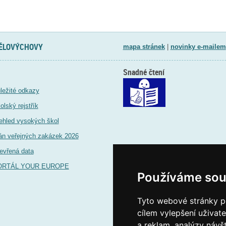
TĚLOVÝCHOVY
mapa stránek
|
novinky e-mailem
Snadné čtení
ležité odkazy
olský rejstřík
ehled vysokých škol
án veřejných zakázek 2026
evřená data
ORTÁL YOUR EUROPE
Používáme sou
Tyto webové stránky po
cílem vylepšení uživat
a reklam, analýzy návš