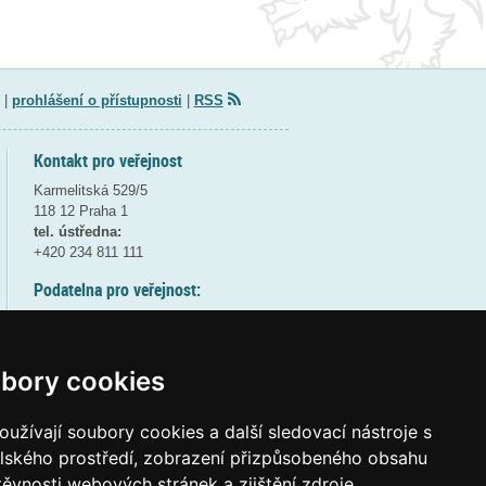
|
prohlášení o přístupnosti
|
RSS
Kontakt pro veřejnost
Karmelitská 529/5
118 12 Praha 1
tel. ústředna:
+420 234 811 111
Podatelna pro veřejnost:
pondělí a středa - 7:30-17:00
úterý a čtvrtek - 7:30-15:30
pátek - 7:30-14:00
bory cookies
8:30 - 9:30 - bezpečnostní přestávka
(více informací
ZDE
)
užívají soubory cookies a další sledovací nástroje s
elského prostředí, zobrazení přizpůsobeného obsahu
Elektronická podatelna:
těvnosti webových stránek a zjištění zdroje
posta@msmt
gov
cz