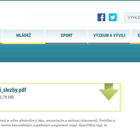
MLÁDEŽ
SPORT
VÝZKUM A VÝVOJ
E
i_sluzby.pdf
 1,78 MB
erý je určen především k tisku, prezentacím a archivaci dokumentů. Prohlížet a
 v mnoha kancelářských a grafických programech (např. OpenOffice.org). Je