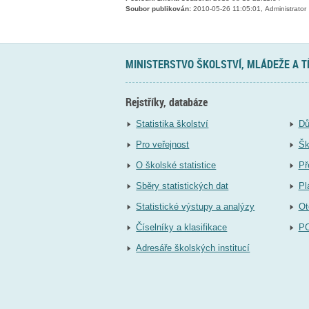
Soubor publikován:
2010-05-26 11:05:01, Administrator
MINISTERSTVO ŠKOLSTVÍ, MLÁDEŽE A 
Rejstříky, databáze
Statistika školství
Dů
Pro veřejnost
Šk
O školské statistice
Př
Sběry statistických dat
Pl
Statistické výstupy a analýzy
Ot
Číselníky a klasifikace
P
Adresáře školských institucí