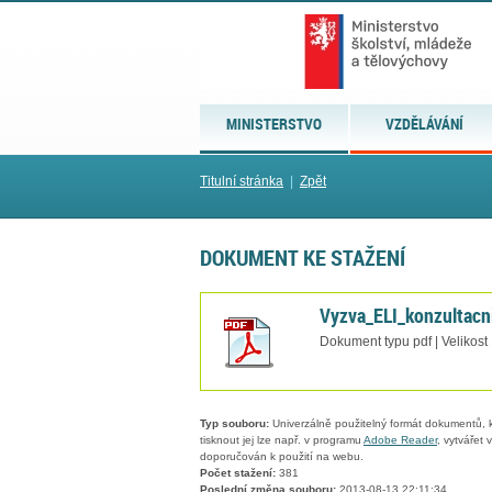
MINISTERSTVO
VZDĚLÁVÁNÍ
Titulní stránka
|
Zpět
DOKUMENT KE STAŽENÍ
Vyzva_ELI_konzultacn
Dokument typu pdf | Velikost
Typ souboru:
Univerzálně použitelný formát dokumentů, kt
tisknout jej lze např. v programu
Adobe Reader
, vytvářet
doporučován k použití na webu.
Počet stažení:
381
Poslední změna souboru:
2013-08-13 22:11:34