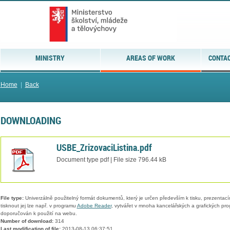
MINISTRY
AREAS OF WORK
CONTAC
Home
|
Back
DOWNLOADING
USBE_ZrizovaciListina.pdf
Document type pdf | File size 796.44 kB
File type:
Univerzálně použitelný formát dokumentů, který je určen především k tisku, prezentací
tisknout jej lze např. v programu
Adobe Reader
, vytvářet v mnoha kancelářských a grafických pr
doporučován k použití na webu.
Number of download:
314
Last modification of file:
2013-08-13 06:37:51