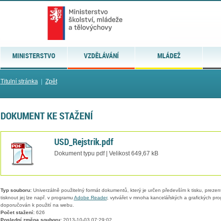
MINISTERSTVO
VZDĚLÁVÁNÍ
MLÁDEŽ
Titulní stránka
|
Zpět
DOKUMENT KE STAŽENÍ
USD_Rejstrik.pdf
Dokument typu pdf | Velikost 649,67 kB
Typ souboru:
Univerzálně použitelný formát dokumentů, který je určen především k tisku, prezen
tisknout jej lze např. v programu
Adobe Reader
, vytvářet v mnoha kancelářských a grafických pr
doporučován k použití na webu.
Počet stažení:
626
Poslední změna souboru:
2013-10-03 07:29:02