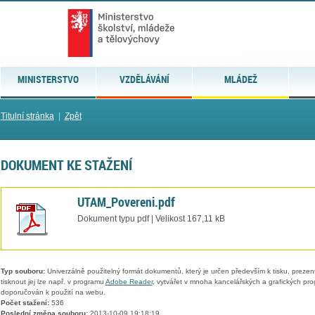
MINISTERSTVO
VZDĚLÁVÁNÍ
MLÁDEŽ
Titulní stránka
|
Zpět
DOKUMENT KE STAŽENÍ
UTAM_Povereni.pdf
Dokument typu pdf | Velikost 167,11 kB
Typ souboru:
Univerzálně použitelný formát dokumentů, který je určen především k tisku, prezen
tisknout jej lze např. v programu
Adobe Reader
, vytvářet v mnoha kancelářských a grafických pr
doporučován k použití na webu.
Počet stažení:
536
Poslední změna souboru:
2013-10-09 19:18:19